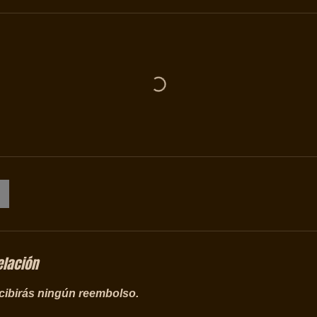
elación
ecibirás ningún reembolso.