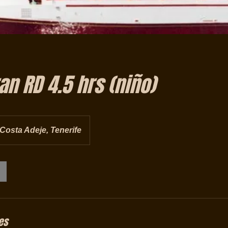
n RD 4.5 hrs (niño)
Costa Adeje, Tenerife
es