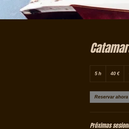
Catamara
40
euros
5 h
5
40 €
h
Reservar ahora
Próximas sesion