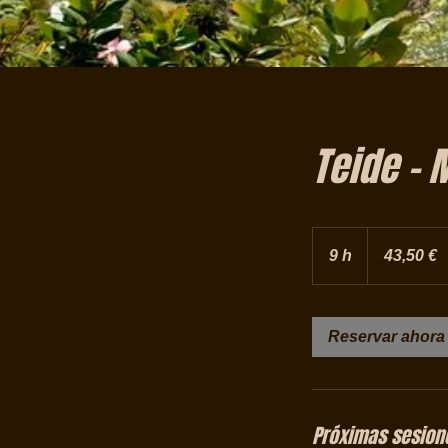
Teide - 
43,50
euros
9 h
9
43,50 €
h
Reservar ahora
Próximas sesion