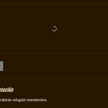
elación
ecibirás ningún reembolso.