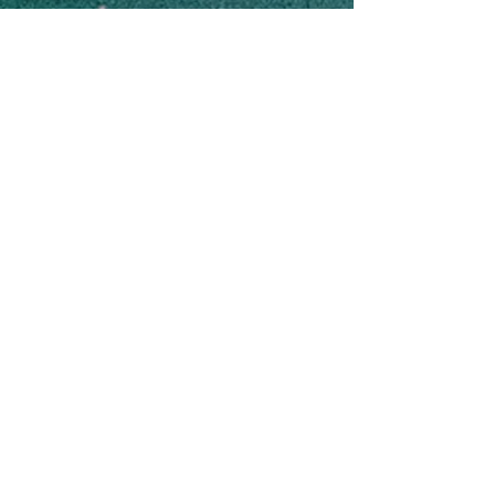
78€ ADULTO
57€ niño (3-11 años)
1/5
Siam Park transfer
Nuestro bus recoge en diferen
tes
puntos del Puerto de la Cruz y hace