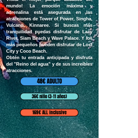
mundo! La emoción máxima y
adrenalina está asegurada en las
atracciones de Tower of Power, Singha,
Vulcano, Kinnaree. Si buscas más
tranquilidad puedas disfrutar de Lazy
River, Siam Beach y Wave Palace. Y los
más pequeños pueden disfrutar de Lost
City y Coco Beach.
Obtén tu entrada anticipada y disfruta
del "Reino del agua" y de sus increíbles
atracciones.
48€ ADULTO
36€ niño (3-11 años)
169€ ALL inclusive