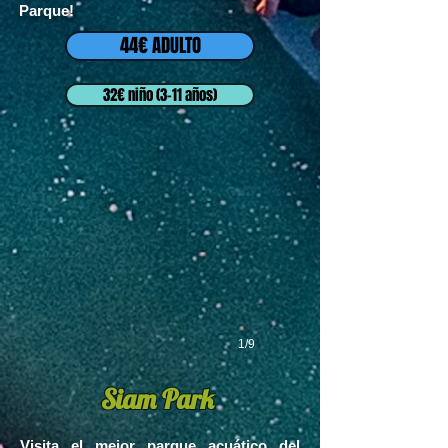
Parque!
44€ ADULTO
32€ niño (3-11 años)
1/9
Siam Park
Visita el mejor parque acuático del