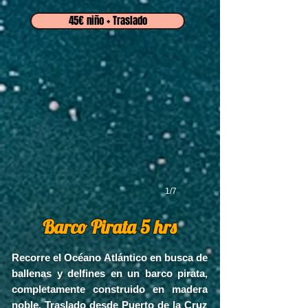
45€ niño + Traslado
1/7
Barco Pirata 5 hrs
Recorre el Océano Atlántico en busca de
ballenas y delfines en un barc
o pirata,
completamente construido en madera
noble. T
raslado desde Puerto de la Cruz