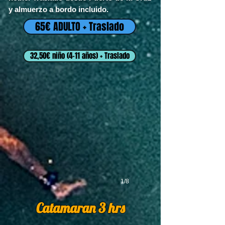
y almuerzo a bordo incluido.
65€ ADULTO + Traslado
32,50€ niño (4-11 años) + Traslado
1/8
Catamaran 3 hrs