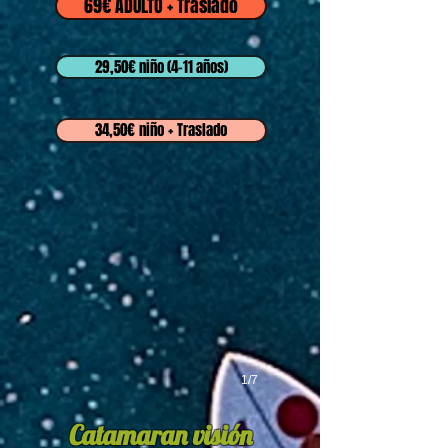
69€ ADULTO + Traslado
29,50€ niño (4-11 años)
34,50€ niño + Traslado
1/7
Catamaran visión