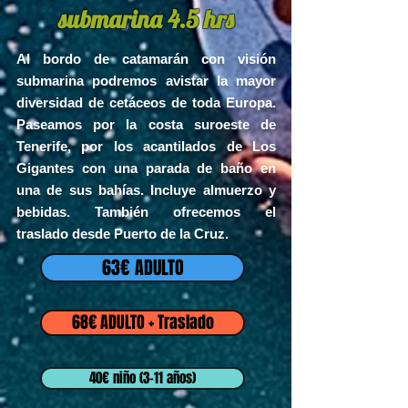
submarina 4.5 hrs
Al bordo de catamarán con visión
submarina podremos avistar la mayor
diversidad de cetáceos de toda Europa.
Paseamos por la costa suroeste de
Tenerife, por los acantilados de L
os
Gigantes con una parada de baño en
una de sus bahías. Incluye al
muerzo y
bebidas.
También ofrecemos el
traslado
desde Puerto de la
Cruz.
63€ ADULTO
68€ ADULTO + Traslado
40€ niño (3-11 años)