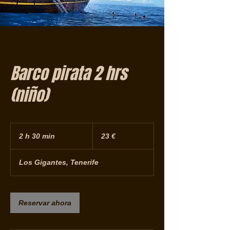
Barco pirata 2 hrs
(niño)
23
euros
2 h 30 min
2
23 €
h
Los Gigantes, Tenerife
3
0
m
Reservar ahora
i
n