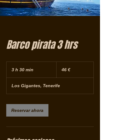
Barco pirata 3 hrs
46
euros
3 h 30 min
3
46 €
h
Los Gigantes, Tenerife
3
0
m
Reservar ahora
i
n