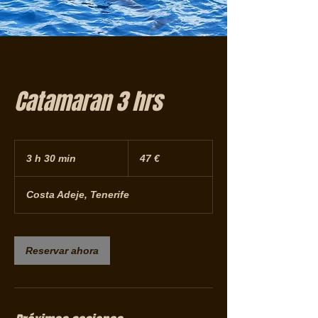
Catamaran 3 hrs
47
euros
3 h 30 min
3
47 €
h
Costa Adeje, Tenerife
3
0
m
Reservar ahora
i
n