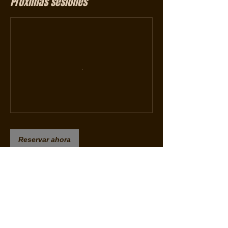
Próximas sesiones
Reservar ahora
Política de cancelación
Si cancelas, no recibirás ningún
reembolso.