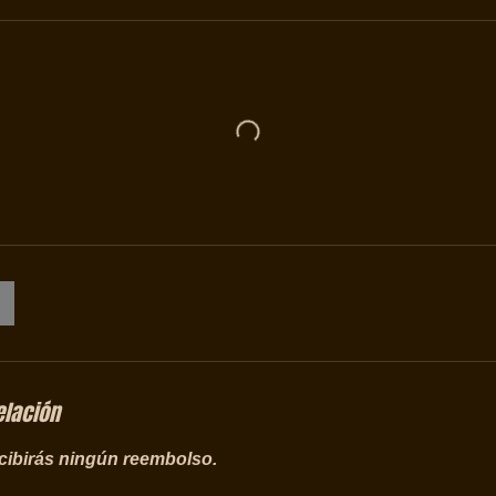
elación
ecibirás ningún reembolso.