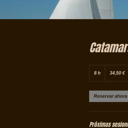
Catamara
34,50
euros
8 h
8
34,50 €
h
Reservar ahora
Próximas sesion