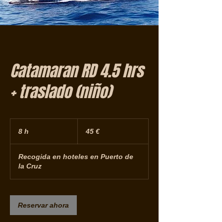
Catamaran RD 4.5 hrs
+ traslado (niño)
45
euros
8 h
8
45 €
h
Recogida en hoteles en Puerto de
la Cruz
Reservar ahora