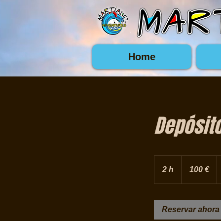
Home
Depósito
100
euros
2 h
2
100 €
h
Reservar ahora