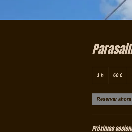
Parasail
60
euros
1 h
1
60 €
Reservar ahora
Próximas sesion