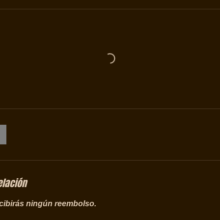
elación
ecibirás ningún reembolso.