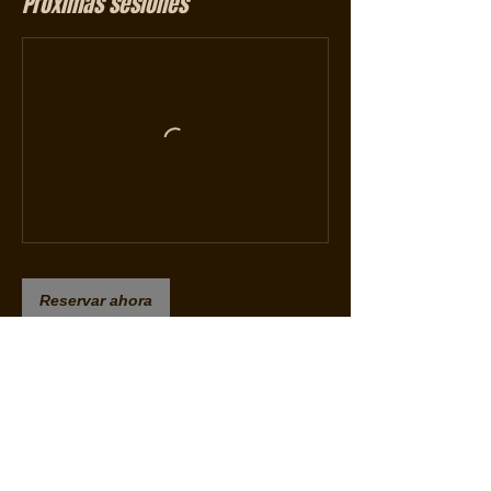
Próximas sesiones
Reservar ahora
Política de cancelación
Si cancelas, no recibirás ningún
reembolso.