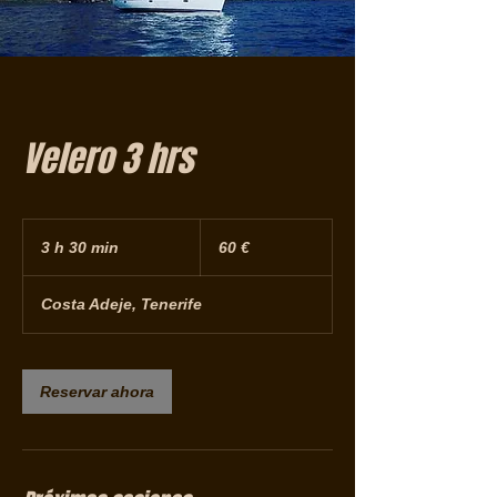
Velero 3 hrs
60
euros
3 h 30 min
3
60 €
h
Costa Adeje, Tenerife
3
0
m
Reservar ahora
i
n