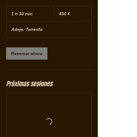
430
euros
1 h 30 min
1
430 €
3
Adeje, Tenerife
0
m
i
Reservar ahora
n
Próximas sesiones